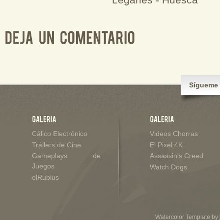
Leganés - Huesca
Sígueme 
Cálico Electrónico
Videos Chorras
Tráilers de Cine
El Pixel 4K
Gameplays de
Assassin's Creed
Juegos
Watch Dogs
elRubius
Watercolor Template by