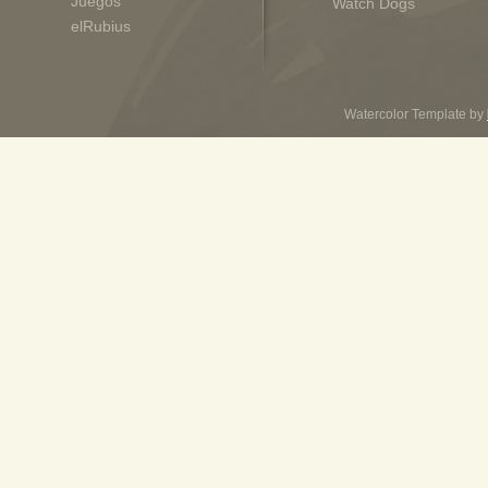
Juegos
Watch Dogs
elRubius
Watercolor Template by