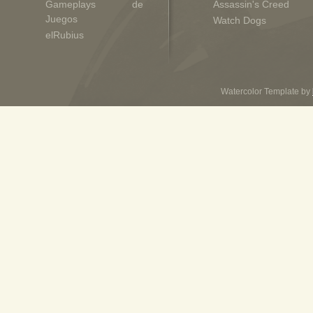
Gameplays de
Assassin's Creed
Juegos
Watch Dogs
elRubius
Watercolor Template by