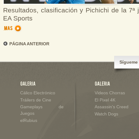
Resultados, clasificación y Pichichi de la 7ª
EA Sports
PÁGINA ANTERIOR
Sígueme 
Cálico Electrónico
Videos Chorras
Tráilers de Cine
El Pixel 4K
Gameplays de
Assassin's Creed
Juegos
Watch Dogs
elRubius