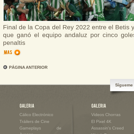
Final de la Copa del Rey 2022 entre el Betis y
que ganó el equipo andaluz por cinco gole
penaltis
PÁGINA ANTERIOR
Sígueme 
Cálico Electrónico
Videos Chorras
Tráilers de Cine
El Pixel 4K
Gameplays de
Assassin's Creed