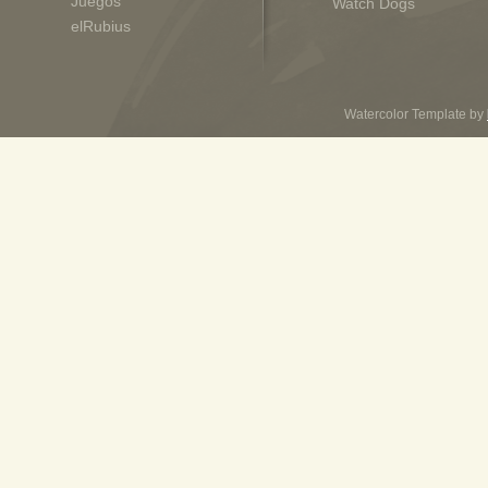
Juegos
Watch Dogs
elRubius
Watercolor Template by