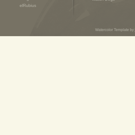
elRubius
Watercolor Template by