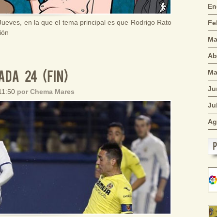
En
 Jueves, en la que el tema principal es que Rodrigo Rato
Fe
ión
Ma
Ab
Ma
Ju
 11:50
por Chema Mares
Ju
Ag