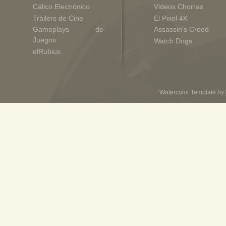
Cálico Electrónico
Videos Chorras
Tráilers de Cine
El Pixel 4K
Gameplays de
Assassin's Creed
Juegos
Watch Dogs
elRubius
Watercolor Template by