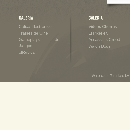
Cálico Electrónico
Videos Chorras
Tráilers de Cine
El Pixel 4K
Gameplays de
Assassin's Creed
Juegos
Watch Dogs
elRubius
Watercolor Template by