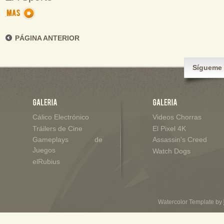
PÁGINA ANTERIOR
Sígueme 
Cálico Electrónico
Videos Chorras
Tráilers de Cine
El Pixel 4K
Gameplays de
Assassin's Creed
Juegos
Watch Dogs
elRubius
Watercolor Template by