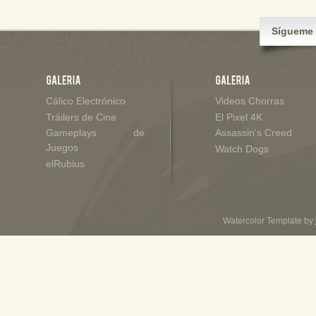
Sígueme 
Cálico Electrónico
Videos Chorras
Tráilers de Cine
El Pixel 4K
Gameplays de
Assassin's Creed
Juegos
Watch Dogs
elRubius
Watercolor Template by